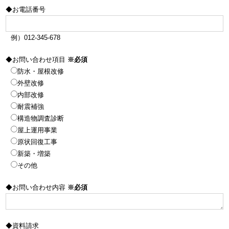
◆お電話番号
例）012-345-678
◆お問い合わせ項目
※必須
防水・屋根改修
外壁改修
内部改修
耐震補強
構造物調査診断
屋上運用事業
原状回復工事
新築・増築
その他
◆お問い合わせ内容
※必須
◆資料請求